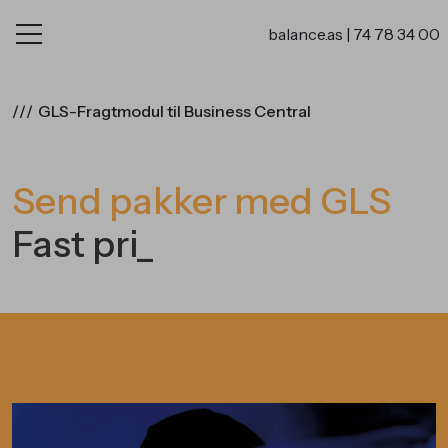
balance.as
|
74 78 34 00
///
GLS-Fragtmodul til Business Central
Send pakker med GLS
Fast pris
_